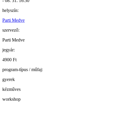
- 08. 31. 16:30
helyszín:
Parti Medve
szervező:
Parti Medve
jegyár:
4900 Ft
program-típus / műfaj:
gyerek
kézműves
workshop