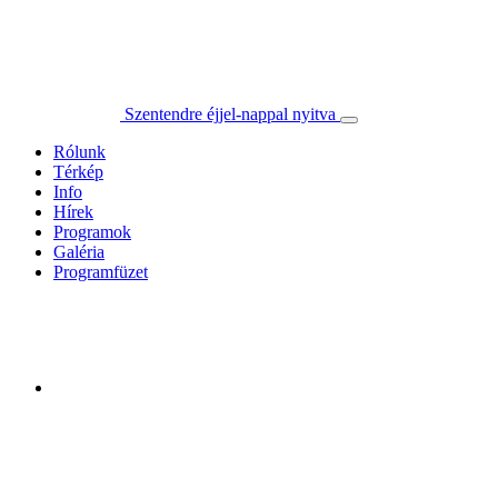
Szentendre éjjel-nappal nyitva
Rólunk
Térkép
Info
Hírek
Programok
Galéria
Programfüzet