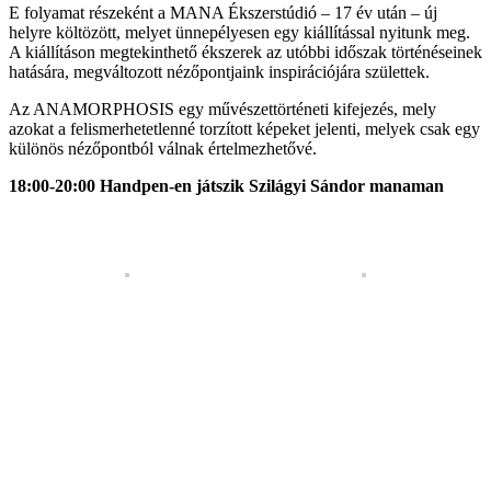
E folyamat részeként a MANA Ékszerstúdió – 17 év után – új
helyre költözött, melyet ünnepélyesen egy kiállítással nyitunk meg.
A kiállításon megtekinthető ékszerek az utóbbi időszak történéseinek
hatására, megváltozott nézőpontjaink inspirációjára születtek.
Az ANAMORPHOSIS egy művészettörténeti kifejezés, mely
azokat a felismerhetetlenné torzított képeket jelenti, melyek csak egy
különös nézőpontból válnak értelmezhetővé.
18:00-20:00 Handpen-en játszik Szilágyi Sándor manaman