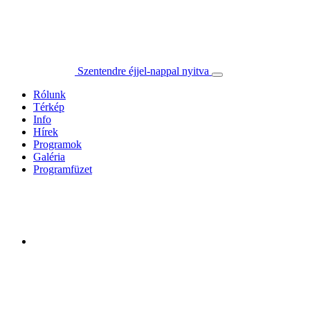
Szentendre éjjel-nappal nyitva
Rólunk
Térkép
Info
Hírek
Programok
Galéria
Programfüzet