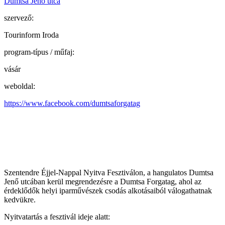
Dumtsa Jenő utca
szervező:
Tourinform Iroda
program-típus / műfaj:
vásár
weboldal:
https://www.facebook.com/dumtsaforgatag
Szentendre Éjjel-Nappal Nyitva Fesztiválon, a hangulatos Dumtsa
Jenő utcában kerül megrendezésre a Dumtsa Forgatag, ahol az
érdeklődők helyi iparművészek csodás alkotásaiból válogathatnak
kedvükre.
Nyitvatartás a fesztivál ideje alatt: