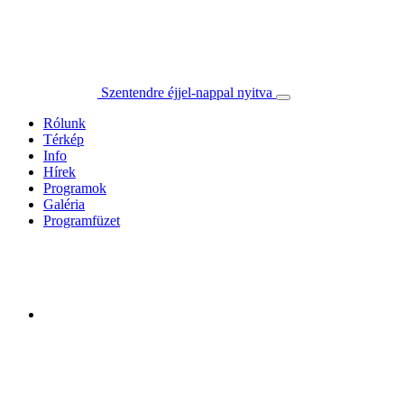
Szentendre éjjel-nappal nyitva
Rólunk
Térkép
Info
Hírek
Programok
Galéria
Programfüzet