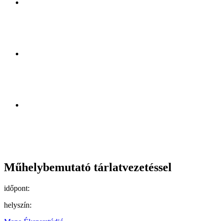
helyszín:
Mana Ékszerstúdió
szervező:
Jermakov Katalin
jegyár:
Ingyenes
program-típus / műfaj:
ingyenes
iparművészet
A program során az érdeklődők betekintést nyerhetnek az ötvösműhely