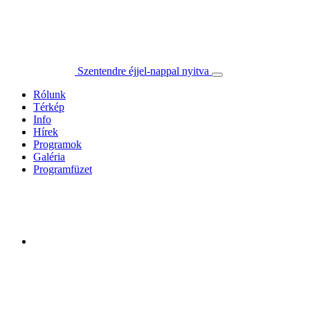
Szentendre éjjel-nappal nyitva
Rólunk
Térkép
Info
Hírek
Programok
Galéria
Programfüzet
Műhelybemutató tárlatvezetéssel
időpont: