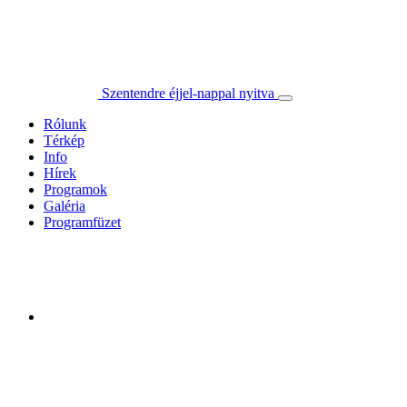
Szentendre éjjel-nappal nyitva
Rólunk
Térkép
Info
Hírek
Programok
Galéria
Programfüzet