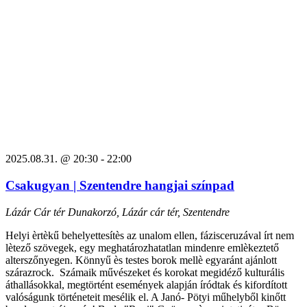
2025.08.31. @ 20:30
-
22:00
Csakugyan | Szentendre hangjai színpad
Lázár Cár tér
Dunakorzó, Lázár cár tér, Szentendre
Helyi èrtèkű behelyettesítès az unalom ellen, fázisceruzával írt nem
lètező szövegek, egy meghatározhatatlan mindenre emlèkeztető
alterszőnyegen. Könnyű ès testes borok mellè egyaránt ajánlott
szárazrock. Számaik művészeket és korokat megidéző kulturális
áthallásokkal, megtörtént események alapján íródtak és kifordított
valóságunk történeteit mesélik el. A Janó- Pötyi műhelyből kinőtt