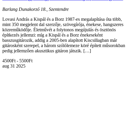
Barlang
Dunakorzó 18., Szentendre
Lovasi András a Kispál és a Borz 1987-es megalapítása óta több,
mint 350 megjelent dal szerzője, szövegírója, énekese, hangszeres
közreműködője. Életművét a folytonos megújulás és ösztönös
építkezés jellemzi: míg a Kispál és a Borz énekeseként
basszusgitározik, addig a 2005-ben alapított Kiscsillagban már
gitárosként szerepel, a három szólólemeze köré épített műsorokban
pedig jellemzően akusztikus gitáron játszik. […]
4500Ft - 5500Ft
aug
31
2025