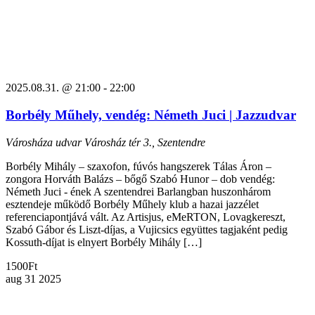
2025.08.31. @ 21:00
-
22:00
Borbély Műhely, vendég: Németh Juci | Jazzudvar
Városháza udvar
Városház tér 3., Szentendre
Borbély Mihály – szaxofon, fúvós hangszerek Tálas Áron –
zongora Horváth Balázs – bőgő Szabó Hunor – dob vendég:
Németh Juci - ének A szentendrei Barlangban huszonhárom
esztendeje működő Borbély Műhely klub a hazai jazzélet
referenciapontjává vált. Az Artisjus, eMeRTON, Lovagkereszt,
Szabó Gábor és Liszt-díjas, a Vujicsics együttes tagjaként pedig
Kossuth-díjat is elnyert Borbély Mihály […]
1500Ft
aug
31
2025