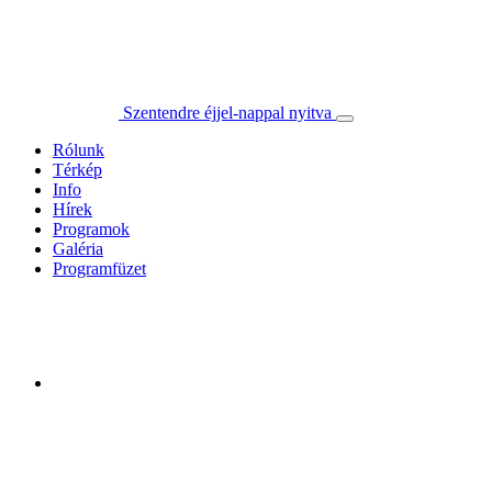
Szentendre éjjel-nappal nyitva
Rólunk
Térkép
Info
Hírek
Programok
Galéria
Programfüzet