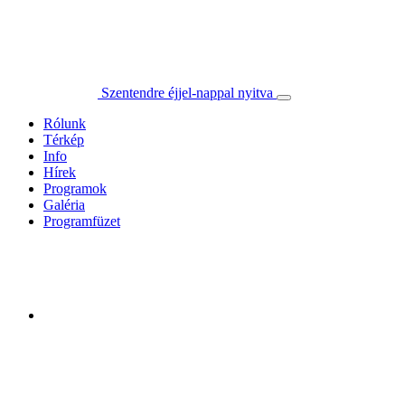
Szentendre éjjel-nappal nyitva
Rólunk
Térkép
Info
Hírek
Programok
Galéria
Programfüzet