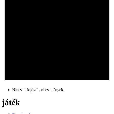
Nincsenek jövőbeni események.
játék