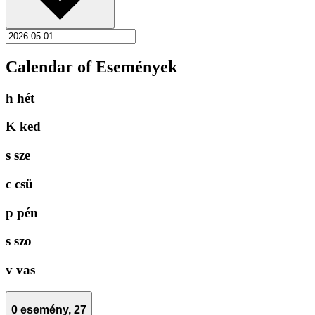
Calendar of Események
h
hét
K
ked
s
sze
c
csü
p
pén
s
szo
v
vas
0 esemény,
27