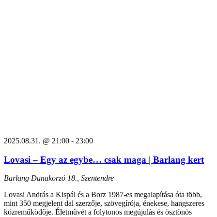
2025.08.31. @ 21:00
-
23:00
Lovasi – Egy az egybe… csak maga | Barlang kert
Barlang
Dunakorzó 18., Szentendre
Lovasi András a Kispál és a Borz 1987-es megalapítása óta több,
mint 350 megjelent dal szerzője, szövegírója, énekese, hangszeres
közreműködője. Életművét a folytonos megújulás és ösztönös