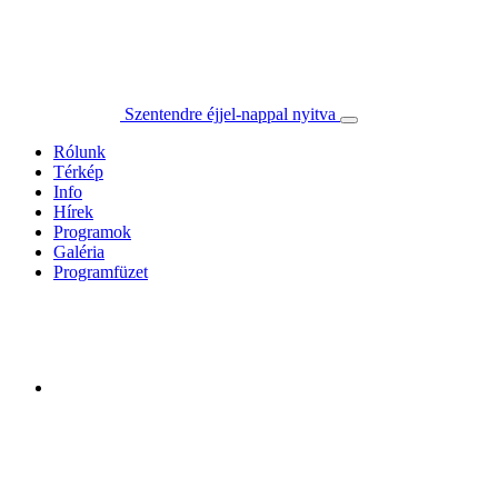
Szentendre éjjel-nappal nyitva
Rólunk
Térkép
Info
Hírek
Programok
Galéria
Programfüzet