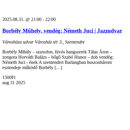
2025.08.31. @ 21:00
-
22:00
Borbély Műhely, vendég: Németh Juci | Jazzudvar
Városháza udvar
Városház tér 3., Szentendre
Borbély Mihály – szaxofon, fúvós hangszerek Tálas Áron –
zongora Horváth Balázs – bőgő Szabó Hunor – dob vendég:
Németh Juci - ének A szentendrei Barlangban huszonhárom
esztendeje működő Borbély […]
1500Ft
aug
31
2025