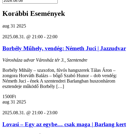
Korábbi Események
aug
31
2025
2025.08.31. @ 21:00
-
22:00
Borbély Műhely, vendég: Németh Juci | Jazzudvar
Városháza udvar
Városház tér 3., Szentendre
Borbély Mihály – szaxofon, fúvós hangszerek Tálas Áron –
zongora Horváth Balázs – bőgő Szabó Hunor – dob vendég:
Németh Juci - ének A szentendrei Barlangban huszonhárom
esztendeje működő Borbély […]
1500Ft
aug
31
2025
2025.08.31. @ 21:00
-
23:00
Lovasi – Egy az egybe… csak maga | Barlang kert