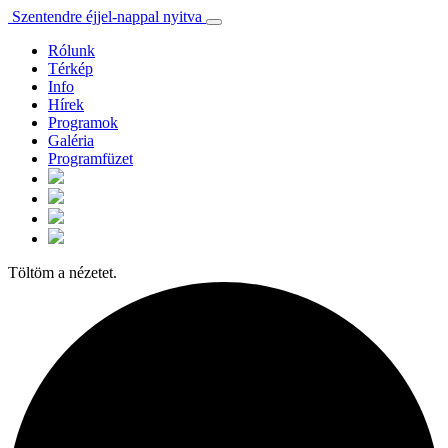
Szentendre éjjel-nappal nyitva
Rólunk
Térkép
Info
Hírek
Programok
Galéria
Programfüzet
Töltöm a nézetet.