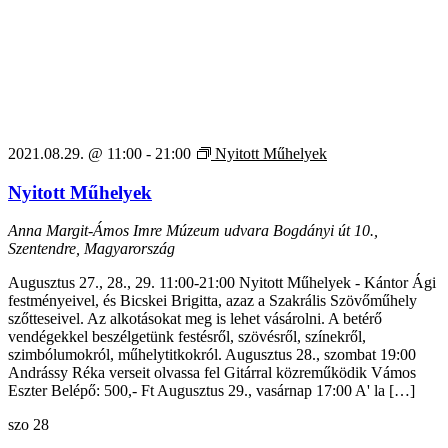
2021.08.29. @ 11:00
-
21:00
Nyitott Műhelyek
Nyitott Műhelyek
Anna Margit-Ámos Imre Múzeum udvara
Bogdányi út 10.,
Szentendre, Magyarország
Augusztus 27., 28., 29. 11:00-21:00 Nyitott Műhelyek - Kántor Ági
festményeivel, és Bicskei Brigitta, azaz a Szakrális Szövőműhely
szőtteseivel. Az alkotásokat meg is lehet vásárolni. A betérő
vendégekkel beszélgetünk festésről, szövésről, színekről,
szimbólumokról, műhelytitkokról. Augusztus 28., szombat 19:00
Andrássy Réka verseit olvassa fel Gitárral közreműködik Vámos
Eszter Belépő: 500,- Ft Augusztus 29., vasárnap 17:00 A' la […]
szo
28