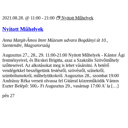
2021.08.28. @ 11:00
-
21:00
Nyitott Műhelyek
Nyitott Műhelyek
Anna Margit-Ámos Imre Múzeum udvara
Bogdányi út 10.,
Szentendre, Magyarország
Augusztus 27., 28., 29. 11:00-21:00 Nyitott Műhelyek - Kántor Ági
festményeivel, és Bicskei Brigitta, azaz a Szakrális Szövőműhely
szőtteseivel. Az alkotásokat meg is lehet vásárolni. A betérő
vendégekkel beszélgetünk festésről, szövésről, színekről,
szimbólumokról, műhelytitkokról. Augusztus 28., szombat 19:00
Andrássy Réka verseit olvassa fel Gitárral közreműködik Vámos
Eszter Belépő: 500,- Ft Augusztus 29., vasárnap 17:00 A' la […]
pén
27