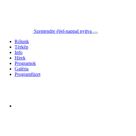
Szentendre éjjel-nappal nyitva
Rólunk
Térkép
Info
Hírek
Programok
Galéria
Programfüzet