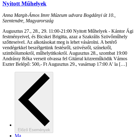
Nyitott Műhelyek
Anna Margit-Ámos Imre Múzeum udvara
Bogdányi út 10.,
Szentendre, Magyarország
Augusztus 27., 28., 29. 11:00-21:00 Nyitott Műhelyek - Kántor Ági
festményeivel, és Bicskei Brigitta, azaz a Szakrális Szövőműhely
szőtteseivel. Az alkotásokat meg is lehet vásárolni. A betérő
vendégekkel beszélgetünk festésről, szövésről, színekről,
szimbólumokról, műhelytitkokról. Augusztus 28., szombat 19:00
Andrássy Réka verseit olvassa fel Gitárral közreműködik Vámos
Eszter Belépő: 500,- Ft Augusztus 29., vasárnap 17:00 A' la […]
Előző
Események
Ma