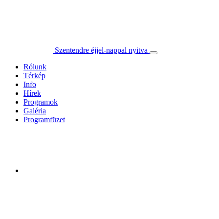
Szentendre éjjel-nappal nyitva
Rólunk
Térkép
Info
Hírek
Programok
Galéria
Programfüzet