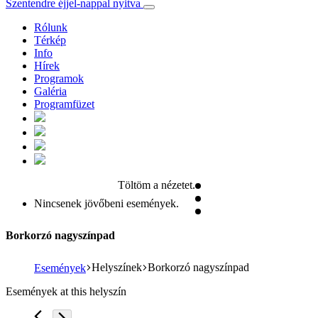
Szentendre éjjel-nappal nyitva
Rólunk
Térkép
Info
Hírek
Programok
Galéria
Programfüzet
Töltöm a nézetet.
Nincsenek jövőbeni események.
Borkorzó nagyszínpad
Helyszínek
Borkorzó nagyszínpad
Események
Események at this helyszín