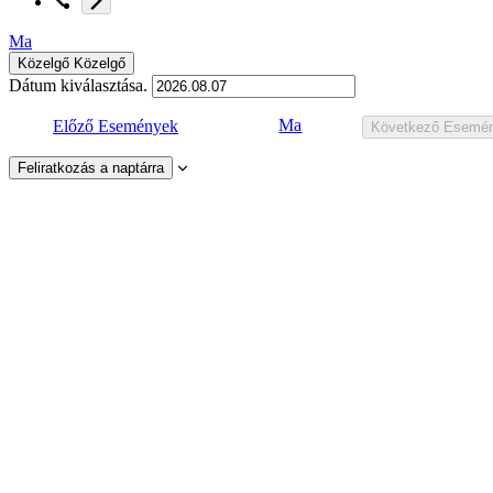
Ma
Közelgő
Közelgő
Dátum kiválasztása.
Ma
Előző
Események
Következő
Esemé
Feliratkozás a naptárra