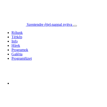
Szentendre éjjel-nappal nyitva
Rólunk
Térkép
Info
Hírek
Programok
Galéria
Programfüzet