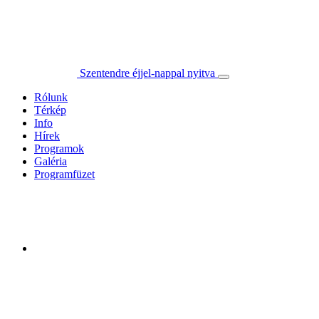
Szentendre éjjel-nappal nyitva
Rólunk
Térkép
Info
Hírek
Programok
Galéria
Programfüzet