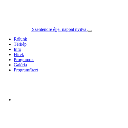
Szentendre éjjel-nappal nyitva
Rólunk
Térkép
Info
Hírek
Programok
Galéria
Programfüzet