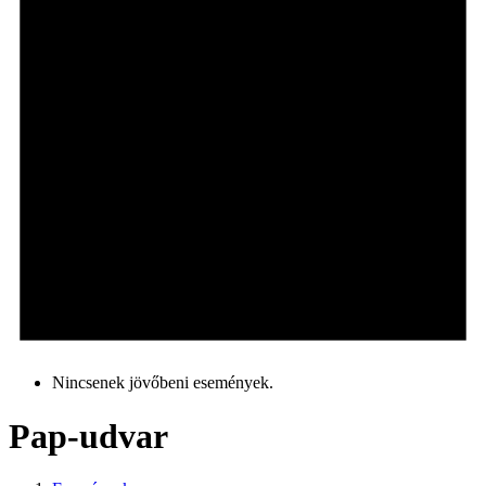
Nincsenek jövőbeni események.
Pap-udvar