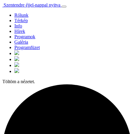
Szentendre éjjel-nappal nyitva
Rólunk
Térkép
Info
Hírek
Programok
Galéria
Programfüzet
Töltöm a nézetet.