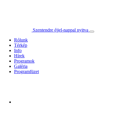
Szentendre éjjel-nappal nyitva
Rólunk
Térkép
Info
Hírek
Programok
Galéria
Programfüzet