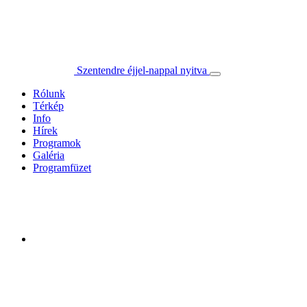
Szentendre éjjel-nappal nyitva
Rólunk
Térkép
Info
Hírek
Programok
Galéria
Programfüzet