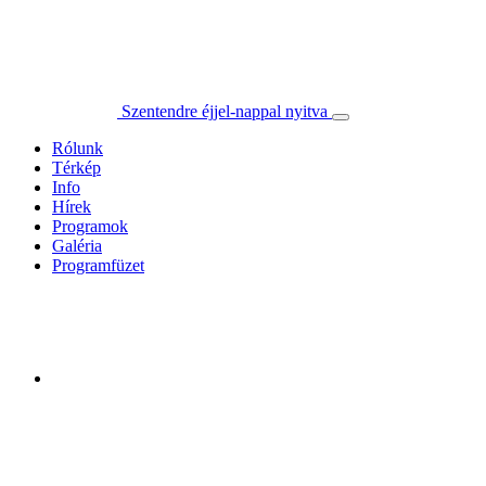
Szentendre éjjel-nappal nyitva
Rólunk
Térkép
Info
Hírek
Programok
Galéria
Programfüzet