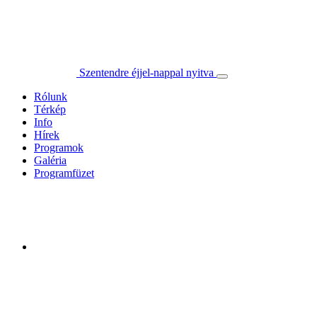
Szentendre éjjel-nappal nyitva
Rólunk
Térkép
Info
Hírek
Programok
Galéria
Programfüzet