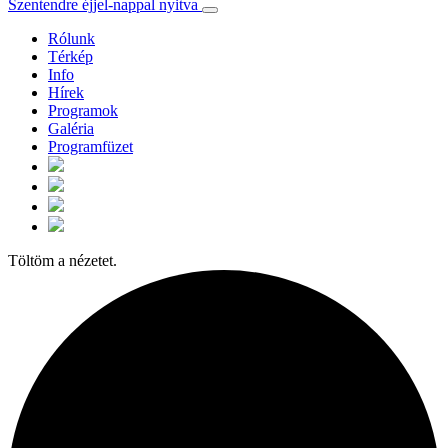
Szentendre éjjel-nappal nyitva
Rólunk
Térkép
Info
Hírek
Programok
Galéria
Programfüzet
Töltöm a nézetet.