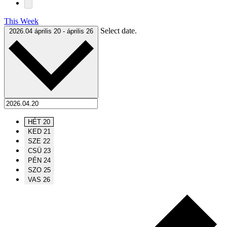
This Week
Select date.
2026.04
április 20
-
április 26
HÉT
20
KED
21
SZE
22
CSÜ
23
PÉN
24
SZO
25
VAS
26