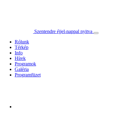
Szentendre éjjel-nappal nyitva
Rólunk
Térkép
Info
Hírek
Programok
Galéria
Programfüzet