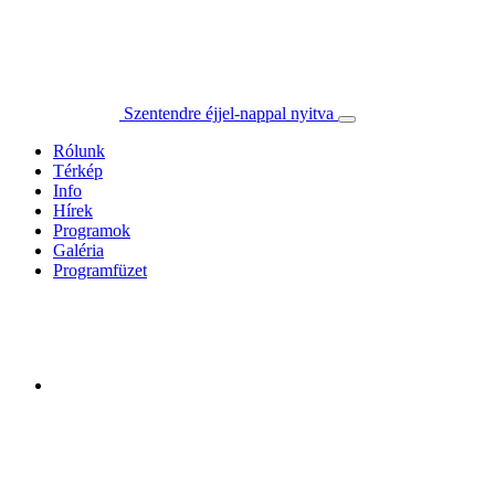
Szentendre éjjel-nappal nyitva
Rólunk
Térkép
Info
Hírek
Programok
Galéria
Programfüzet