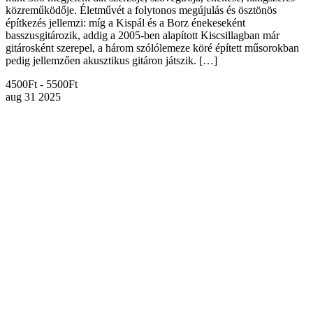
közreműködője. Életművét a folytonos megújulás és ösztönös
építkezés jellemzi: míg a Kispál és a Borz énekeseként
basszusgitározik, addig a 2005-ben alapított Kiscsillagban már
gitárosként szerepel, a három szólólemeze köré épített műsorokban
pedig jellemzően akusztikus gitáron játszik. […]
4500Ft - 5500Ft
aug
31
2025