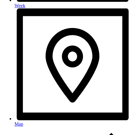
Week
Map