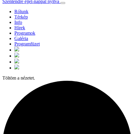
Szentendre éjjel-nappal nyitva
Rólunk
Térkép
Info
Hírek
Programok
Galéria
Programfüzet
Töltöm a nézetet.