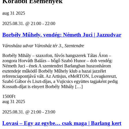
Korábbi Események
aug
31
2025
2025.08.31. @ 21:00
-
22:00
Borbély Műhely, vendég: Németh Juci | Jazzudvar
Városháza udvar
Városház tér 3., Szentendre
Borbély Mihály – szaxofon, fúvós hangszerek Tálas Áron –
zongora Horváth Balázs – bőgő Szabó Hunor – dob vendég:
Németh Juci - ének A szentendrei Barlangban huszonhárom
esztendeje működő Borbély Műhely klub a hazai jazzélet
referenciapontjává vált. Az Artisjus, eMeRTON, Lovagkereszt,
Szabó Gábor és Liszt-díjas, a Vujicsics együttes tagjaként pedig
Kossuth-díjat is elnyert Borbély Mihály […]
1500Ft
aug
31
2025
2025.08.31. @ 21:00
-
23:00
Lovasi – Egy az egybe… csak maga | Barlang kert