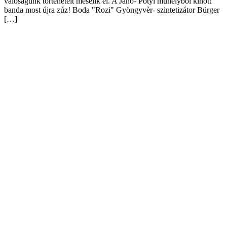
valóságunk történeteit mesélik el. A Janó- Pötyi műhelyből kinőtt
banda most újra zúz! Boda "Rozi" Gyöngyvèr- szintetizátor Bürger
[…]