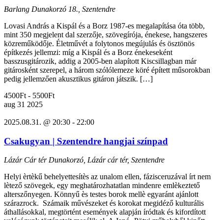
Barlang
Dunakorzó 18., Szentendre
Lovasi András a Kispál és a Borz 1987-es megalapítása óta több,
mint 350 megjelent dal szerzője, szövegírója, énekese, hangszeres
közreműködője. Életművét a folytonos megújulás és ösztönös
építkezés jellemzi: míg a Kispál és a Borz énekeseként
basszusgitározik, addig a 2005-ben alapított Kiscsillagban már
gitárosként szerepel, a három szólólemeze köré épített műsorokban
pedig jellemzően akusztikus gitáron játszik. […]
4500Ft - 5500Ft
aug
31
2025
2025.08.31. @ 20:30
-
22:00
Csakugyan | Szentendre hangjai színpad
Lázár Cár tér
Dunakorzó, Lázár cár tér, Szentendre
Helyi èrtèkű behelyettesítès az unalom ellen, fázisceruzával írt nem
lètező szövegek, egy meghatározhatatlan mindenre emlèkeztető
alterszőnyegen. Könnyű ès testes borok mellè egyaránt ajánlott
szárazrock. Számaik művészeket és korokat megidéző kulturális
áthallásokkal, megtörtént események alapján íródtak és kifordított