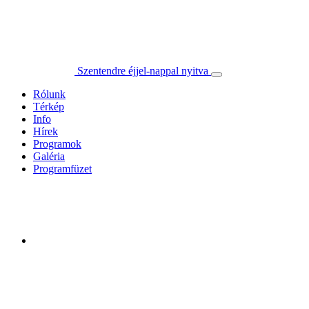
Szentendre éjjel-nappal nyitva
Rólunk
Térkép
Info
Hírek
Programok
Galéria
Programfüzet