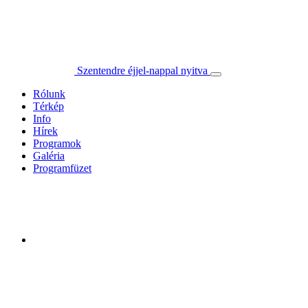
Szentendre éjjel-nappal nyitva
Rólunk
Térkép
Info
Hírek
Programok
Galéria
Programfüzet