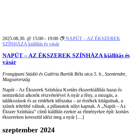
2025.08.30. @ 15:00
-
19:00
NAPÚT – AZ ÉKSZEREK
SZÍNHÁZA kiállítás és vásár
NAPÚT – AZ ÉKSZEREK SZÍNHÁZA kiállítás és
vásár
Frangipani Stúdió és Galéria
Bartók Béla utca 5. b., Szentendre,
Magyarország
Napút – Az Ékszerek Színháza Kortárs ékszerkiállítás hazai és
nemzetközi alkotók részvételével A nyár a fény, a mozgás, a
találkozások és az emlékek időszaka – az érzékek kitágulnak, a
színek teltebbé válnak, a pillanatok súlyt kapnak. A „Napút – Az
Ékszer Színháza” című kiállítás ezekre az élményekre épít: kortárs
ékszereken keresztül idézi meg a nyár […]
szeptember 2024