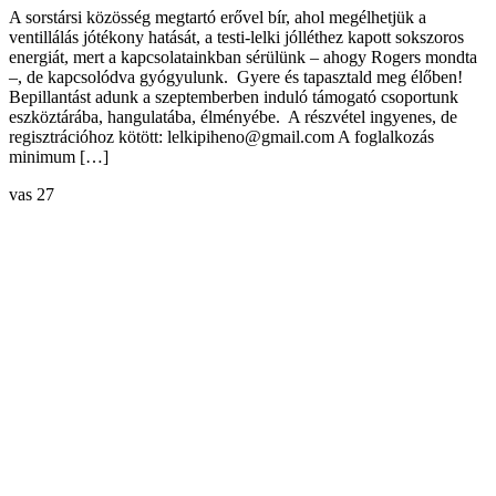
A sorstársi közösség megtartó erővel bír, ahol megélhetjük a
ventillálás jótékony hatását, a testi-lelki jólléthez kapott sokszoros
energiát, mert a kapcsolatainkban sérülünk – ahogy Rogers mondta
–, de kapcsolódva gyógyulunk. Gyere és tapasztald meg élőben!
Bepillantást adunk a szeptemberben induló támogató csoportunk
eszköztárába, hangulatába, élményébe. A részvétel ingyenes, de
regisztrációhoz kötött: lelkipiheno@gmail.com A foglalkozás
minimum […]
vas
27