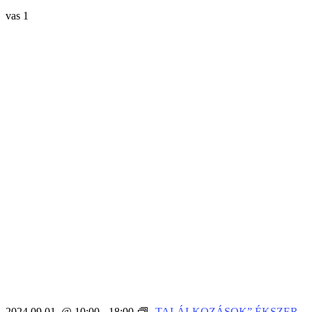
vas
1
2024.09.01. @ 10:00
-
18:00
„TALÁLKOZÁSOK” ÉKSZER