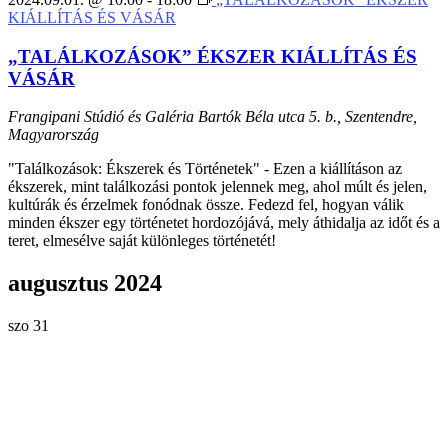
KIÁLLÍTÁS ÉS VÁSÁR
„TALÁLKOZÁSOK” ÉKSZER KIÁLLÍTÁS ÉS
VÁSÁR
Frangipani Stúdió és Galéria
Bartók Béla utca 5. b., Szentendre,
Magyarország
"Találkozások: Ékszerek és Történetek" - Ezen a kiállításon az
ékszerek, mint találkozási pontok jelennek meg, ahol múlt és jelen,
kultúrák és érzelmek fonódnak össze. Fedezd fel, hogyan válik
minden ékszer egy történetet hordozójává, mely áthidalja az időt és a
teret, elmesélve saját különleges történetét!
augusztus 2024
szo
31