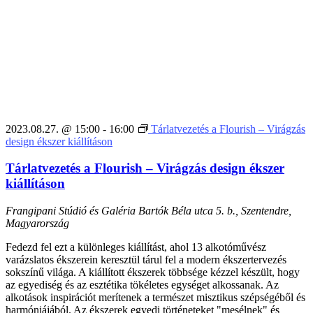
2023.08.27. @ 15:00
-
16:00
Tárlatvezetés a Flourish – Virágzás
design ékszer kiállításon
Tárlatvezetés a Flourish – Virágzás design ékszer
kiállításon
Frangipani Stúdió és Galéria
Bartók Béla utca 5. b., Szentendre,
Magyarország
Fedezd fel ezt a különleges kiállítást, ahol 13 alkotóművész
varázslatos ékszerein keresztül tárul fel a modern ékszertervezés
sokszínű világa. A kiállított ékszerek többsége kézzel készült, hogy
az egyediség és az esztétika tökéletes egységet alkossanak. Az
alkotások inspirációt merítenek a természet misztikus szépségéből és
harmóniájából. Az ékszerek egyedi történeteket "mesélnek" és