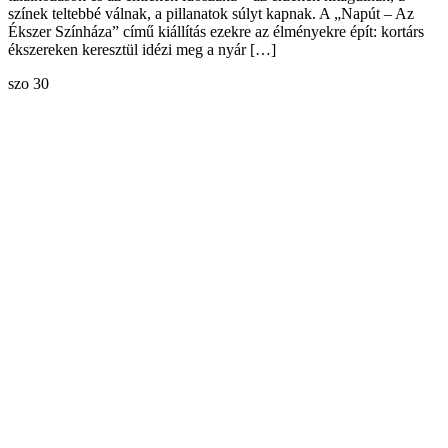
színek teltebbé válnak, a pillanatok súlyt kapnak. A „Napút – Az
Ékszer Színháza” című kiállítás ezekre az élményekre épít: kortárs
ékszereken keresztül idézi meg a nyár […]
szo
30