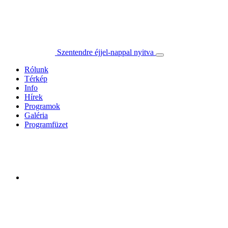
Szentendre éjjel-nappal nyitva
Rólunk
Térkép
Info
Hírek
Programok
Galéria
Programfüzet